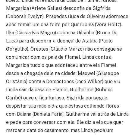
aceita. Linda vai embora da casa de Flamel furiosa.
Margarida (Arlete Salles) desconfia de Sigfrida
(Deborah Evelyn). Praxedes (Juca de Oliveira) adormece
após tomar um chá feito por Querubina (Vera Holtz).
Ilka (Cássia Kis Magro) suborna Uilsinho (Bruno De
Luca) para descobrir a ‘doença’ de Ataliba (Paulo
Gorgulho). Orestes (Cláudio Marzo) não consegue se
comunicar com os pais de Flamel. Linda conta à
Margarida tudo o que aconteceu entre ela Flamel
desde a chegada dele na cidade. Maxwel (Giuseppe
Oristânio) conta a Demóstenes (José Wilker) que viu
Linda sair da casa de Flamel, Guilherme (Rubens
Caribé) ouve e fica furioso. Sigfrida consegue
despistar sua mãe e diz que estava colhendo flores
com Daiana (Daniela Faria). Guilherme vai atrás de Linda
e pede para conversar com ela. Ele diz a ela que quer
marcar a data do casamento, mas Linda pede um