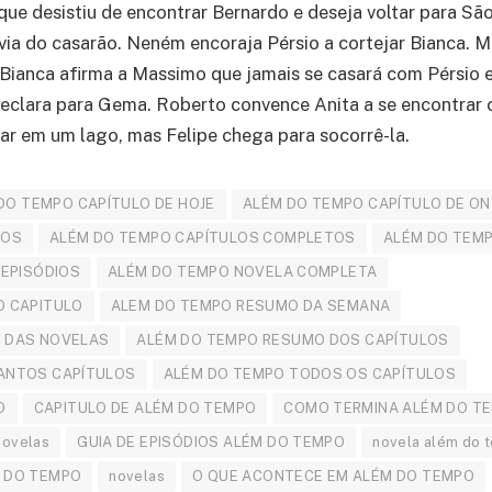
que desistiu de encontrar Bernardo e deseja voltar para Sã
ívia do casarão. Neném encoraja Pérsio a cortejar Bianca. M
. Bianca afirma a Massimo que jamais se casará com Pérsio e
declara para Gema. Roberto convence Anita a se encontrar c
r em um lago, mas Felipe chega para socorrê-la.
DO TEMPO CAPÍTULO DE HOJE
ALÉM DO TEMPO CAPÍTULO DE O
LOS
ALÉM DO TEMPO CAPÍTULOS COMPLETOS
ALÉM DO TEMP
 EPISÓDIOS
ALÉM DO TEMPO NOVELA COMPLETA
O CAPITULO
ALEM DO TEMPO RESUMO DA SEMANA
 DAS NOVELAS
ALÉM DO TEMPO RESUMO DOS CAPÍTULOS
ANTOS CAPÍTULOS
ALÉM DO TEMPO TODOS OS CAPÍTULOS
O
CAPITULO DE ALÉM DO TEMPO
COMO TERMINA ALÉM DO T
Novelas
GUIA DE EPISÓDIOS ALÉM DO TEMPO
novela além do 
 DO TEMPO
novelas
O QUE ACONTECE EM ALÉM DO TEMPO