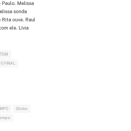
o Paulo. Melissa
elissa sonda
 Rita ouve. Raul
om ele. Lívia
NTEM
O FINAL
EMPO
Globo
tempo