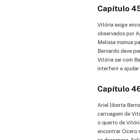
Capítulo 4
Vitória exige enc
observados por Ar
Melissa insinua pa
Bernardo deve per
Vitória sai com B
interferir e ajuda
Capítulo 4
Ariel liberta Ber
carruagem de Vitó
o quarto de Vitór
encontrar Cícero 