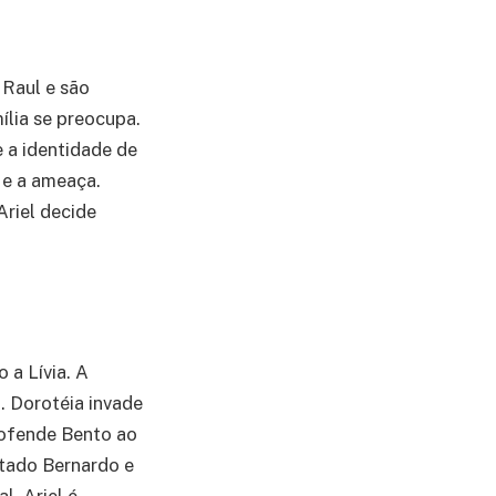
 Raul e são
ília se preocupa.
e a identidade de
 e a ameaça.
Ariel decide
 a Lívia. A
. Dorotéia invade
 ofende Bento ao
atado Bernardo e