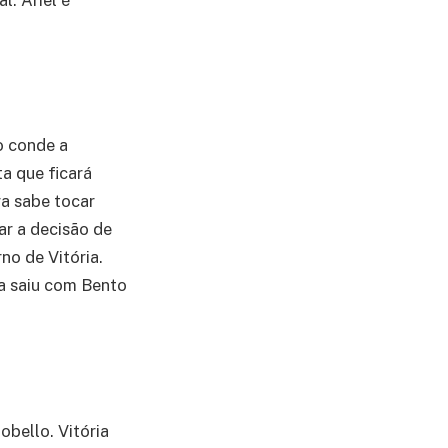
l. Ariel é
.
 o conde a
a que ficará
ra sabe tocar
ar a decisão de
no de Vitória.
ia saiu com Bento
obello. Vitória