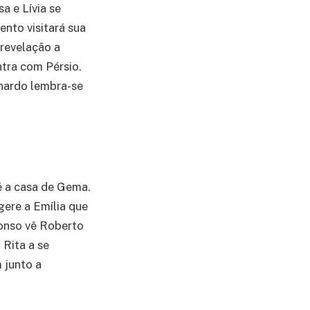
a e Lívia se
ento visitará sua
 revelação a
ntra com Pérsio.
rnardo lembra-se
é a casa de Gema.
gere a Emília que
fonso vê Roberto
 Rita a se
 junto a