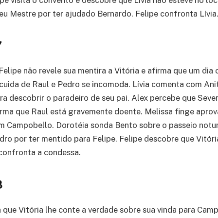
pe visita o convento e descobre que Lívia não esteve no loca
eu Mestre por ter ajudado Bernardo. Felipe confronta Lívia
7
Felipe não revele sua mentira a Vitória e afirma que um dia
uida de Raul e Pedro se incomoda. Lívia comenta com Anit
ra descobrir o paradeiro de seu pai. Alex percebe que Seve
irma que Raul está gravemente doente. Melissa finge aprov
m Campobello. Dorotéia sonda Bento sobre o passeio notur
dro por ter mentido para Felipe. Felipe descobre que Vitór
 confronta a condessa.
8
a que Vitória lhe conte a verdade sobre sua vinda para Camp